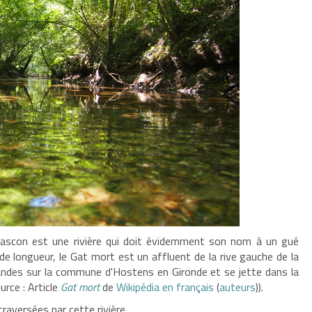
gascon est une rivière qui doit évidemment son nom à un gué
de longueur
, le Gat mort est un affluent de la rive gauche de la
andes sur la commune d'Hostens en Gironde et se jette dans la
rce : Article
Gat mort
de
Wikipédia en français
(
auteurs
)).
raversées par cette rivière.