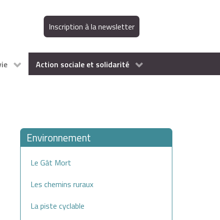
Inscription à la newsletter
vie
Action sociale et solidarité
Environnement
Le Gât Mort
Les chemins ruraux
La piste cyclable