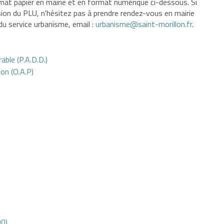
at papier en mairie et en format numérique ci-dessous. Si
sion du PLU, n'hésitez pas à prendre rendez-vous en mairie
 service urbanisme, email :
urbanisme@saint-morillon.fr
.
ble (P.A.D.D.)
on (O.A.P)
00)