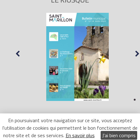
En poursuivant votre navigation sur ce site, vous acceptez
l'utilisation de cookies qui permettent le bon fonctionnement de
Mentions Légales
- Site réalisé par
LR Marketing
notre site et de ses services.
En savoir plus
J'ai bien compris