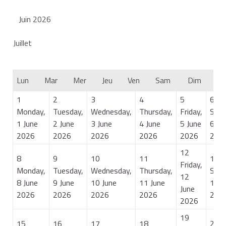
Juin 2026
Juillet
Lun
Mar
Mer
Jeu
Ven
Sam
Dim
1
2
3
4
5
6
Monday,
Tuesday,
Wednesday,
Thursday,
Friday,
Satu
1 June
2 June
3 June
4 June
5 June
6 Ju
2026
2026
2026
2026
2026
202
12
8
9
10
11
13
Friday,
Monday,
Tuesday,
Wednesday,
Thursday,
Satu
12
8 June
9 June
10 June
11 June
13 J
June
2026
2026
2026
2026
202
2026
19
15
16
17
18
20