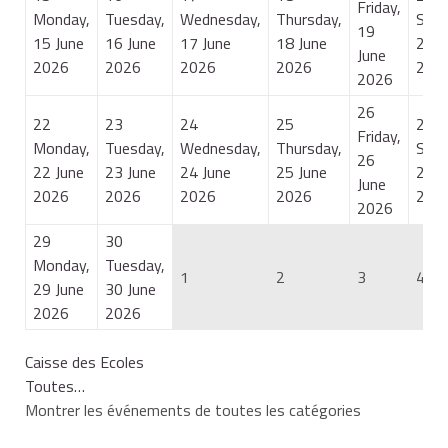
Friday,
Monday,
Tuesday,
Wednesday,
Thursday,
Satu
19
15 June
16 June
17 June
18 June
20 J
June
2026
2026
2026
2026
202
2026
26
22
23
24
25
27
Friday,
Monday,
Tuesday,
Wednesday,
Thursday,
Satu
26
22 June
23 June
24 June
25 June
27 J
June
2026
2026
2026
2026
202
2026
29
30
Monday,
Tuesday,
1
2
3
4
29 June
30 June
2026
2026
Caisse des Ecoles
Toutes…
Montrer les événements de toutes les catégories