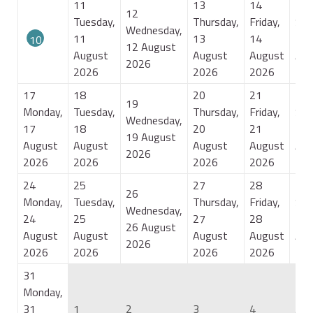
11
13
14
15
12
Tuesday,
Thursday,
Friday,
Sat
Wednesday,
11
13
14
15
10
12 August
August
August
August
Aug
Monday,
2026
2026
2026
2026
20
10
August
17
18
20
21
22
19
2026
Monday,
Tuesday,
Thursday,
Friday,
Sat
Wednesday,
17
18
20
21
22
19 August
August
August
August
August
Aug
2026
2026
2026
2026
2026
20
24
25
27
28
29
26
Monday,
Tuesday,
Thursday,
Friday,
Sat
Wednesday,
24
25
27
28
29
26 August
August
August
August
August
Aug
2026
2026
2026
2026
2026
20
31
Monday,
31
1
2
3
4
5