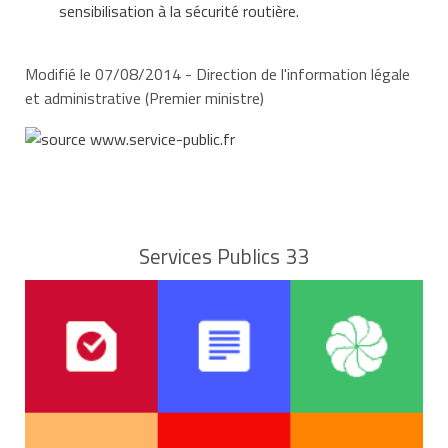
public dont dépend le lieu où l'infraction a été
sensibilisation à la sécurité routière.
commise, accompagnée des documents suivants :
Modifié le 07/08/2014 - Direction de l'information légale
et administrative (Premier ministre)
copie de la lettre 48 N,
copie de l'attestation de stage,
Services Publics 33
original de l'avis de contravention à se faire
rembourser,
preuve du paiement de l'amende.