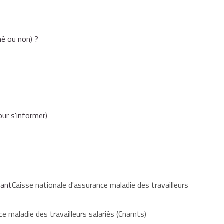
u d'une maladie professionnelle ;
né ou non) ?
le cadre d'un dépistage organisé (par exemple, une
organisé du cancer du sein) ;
ur s'informer)
t sous convention avec l'Assurance maladie ;
us consultez un professionnel de santé pour votre
yant
Caisse nationale d'assurance maladie des travailleurs
ce maladie des travailleurs salariés (Cnamts)