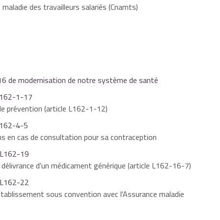
 maladie des travailleurs salariés (Cnamts)
ayant si vous refusez l'usage de médicaments génériques.
2016 de modernisation de notre système de santé
 L162-1-17
e prévention (article L162-1-12)
 L162-4-5
ns en cas de consultation pour sa contraception
à L162-19
 délivrance d'un médicament générique (article L162-16-7)
à L162-22
 établissement sous convention avec l'Assurance maladie