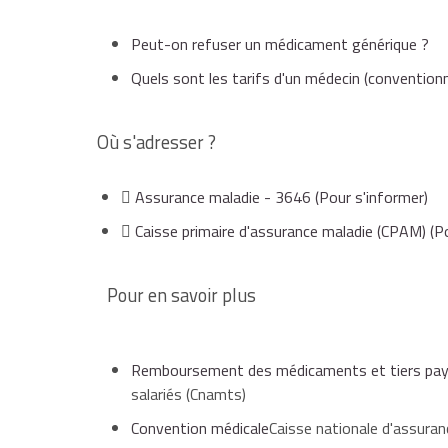
et votre attestation
AME
.
Peut-on refuser un médicament générique ?
vous êtes victime d'un accident de travail o
Quels sont les tarifs d'un médecin (convention
vous bénéficiez d'actes de prévention dans 
Où s'adresser ?
mammographie effectuée lors du dépistage 
Assurance maladie - 3646
(Pour s'informer)
Caisse primaire d'assurance maladie (CPAM)
(Po
vous êtes hospitalisé dans un établissemen
Pour en savoir plus
vous êtes mineure de plus de 15 ans et vo
contraception.
Remboursement des médicaments et tiers pa
salariés (Cnamts)
Attention
Convention médicale
Caisse nationale d'assuran