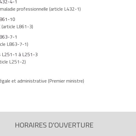
 L432-4-1
 maladie professionnelle (article L432-1)
 L861-10
 (article L861-3)
 L863-7-1
ticle L863-7-1)
les L251-1 à L251-3
ticle L251-2)
égale et administrative (Premier ministre)
HORAIRES D'OUVERTURE