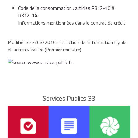
le montant des loyers et leur nombre,
Code de la consommation : articles R312-10 à
R312-14
Informations mentionnées dans le contrat de crédit
un avertissement relatif aux conséquences d'une
défaillance de l'emprunteur,
Modifié le 23/03/2016 - Direction de l'information légale
et administrative (Premier ministre)
l'existence d'un délai de rétractation,
l'adresse de l'Autorité de contrôle prudentiel et de
résolution (ACPR) et celle de la direction
Services Publics 33
départementale de la protection des populations
(répression de fraudes) compétente en cas de
litige.