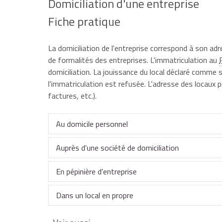
Domiciliation d'une entreprise
Fiche pratique
La domiciliation de l'entreprise correspond à son adr
de formalités des entreprises. L'immatriculation au
domiciliation. La jouissance du local déclaré comme si
l'immatriculation est refusée. L'adresse des locaux 
factures, etc.).
Au domicile personnel
Auprès d'une société de domiciliation
La domiciliation de l'entreprise peut se faire dans
systématiquement de disposer d'un local commerc
En pépinière d'entreprise
L'entrepreneur (société ou entrepreneur individuel) a
L'entrepreneur individuel (commerçant, artisan, aut
de domiciliation
, agréée par le préfet du départeme
Dans un local en propre
son domicile personnel.
Rejoindre une pépinière d'entreprise, dans des lo
Lors de sa demande d'immatriculation au RCS , le cré
créateur d'être accompagné par des spécialistes, 