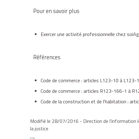
seulement au domicile du dirigeant (PDG ou gérant 
Pour en savoir plus
Si une disposition contractuelle ou législative s'o
au domicile de son dirigeant, cette domiciliation 
Exercer une activité professionnelle chez soi
Ag
Si le dirigeant souhaite utiliser cette possibilité,
au RCS de la société, notifier son intention par éc
Références
de l'ensemble immobilier.
Attention
Code de commerce : articles L123-10 à L123-
la domiciliation au domicile personnel n'autorise pa
Code de commerce : articles R123-166-1 à R
marchandises ou de clients, et n'entraîne ni chang
Code de la construction et de l'habitation : art
baux commerciaux.
Modifié le 28/07/2016 - Direction de l'information l
la justice