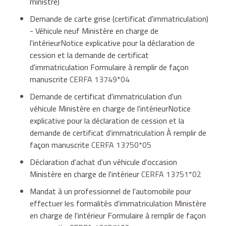
ministre)
préfecture de son choix, pour recevoir un autocollant
de ses droits d'accès au SIV.
délivrer le numéro d'immatriculation,
sécurisé à appliquer sur la carte grise à l'emplacement
Demande de carte grise (certificat d'immatriculation)
de l'ancienne adresse.
La demande d'agrément peut être déposée en même
- Véhicule neuf Ministère en charge de
temps que la demande d'habilitation ou après.
l'intérieurNotice explicative pour la déclaration de
À savoir
éditer le certificat provisoire d'immatriculation
cession et la demande de certificat
Site internet :
https://habilitation-
(CPI) permettant à l'usager de circuler en France
d'immatriculation Formulaire à remplir de façon
les véhicules immatriculés dans l'ancien système
siv.interieur.gouv.fr/apd-map-ppl/apd/accueil
dans l'attente du certificat définitif,
manuscrite
CERFA 13749*04
conservent leur immatriculation tant que la carte grise
Ministère en charge de l'intérieur
Demande de certificat d'immatriculation d'un
n'est pas modifiée. C'est seulement lorsqu'une
véhicule Ministère en charge de l'intérieurNotice
modification doit intervenir sur le certificat
et transmettre directement la demande
explicative pour la déclaration de cession et la
d'immatriculation (changement de propriétaire, de
d'immatriculation à l'Imprimerie nationale, qui émet
demande de certificat d'immatriculation À remplir de
domicile ou d'état civil...) que le véhicule passe dans le
le certificat d'immatriculation définitif, envoyé par
façon manuscrite
CERFA 13750*05
SIV avec une nouvelle numérotation.
courrier.
Déclaration d'achat d'un véhicule d'occasion
Ministère en charge de l'intérieur
CERFA 13751*02
Mandat à un professionnel de l'automobile pour
Le professionnel agréé peut, en plus des taxes à
effectuer les formalités d'immatriculation Ministère
régler (taxe régionale, taxe CO₂...) et redevance
en charge de l'intérieur Formulaire à remplir de façon
d'acheminement, demander le versement d'une