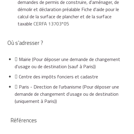
demandes de permis de construire, d'aménager, de
transformations de logements à des fins
démolir et déclaration préalable Fiche d'aide pour le
professionnelles.
calcul de la surface de plancher et de la surface
taxable
CERFA 13703*05
À savoir
Outre ces formalités administratives, certaines
Où s'adresser ?
démarches d'ordre privé peuvent être nécessaires,
telles que par exemple dans un immeuble soumis au
Mairie
(Pour déposer une demande de changement
statut de la copropriété, demander l'accord de
d'usage ou de destination (sauf à Paris))
l'assemblée des copropriétaires, ou dans un logement
loué, demander l'accord du bailleur.
Centre des impôts fonciers et cadastre
Paris - Direction de l'urbanisme
(Pour déposer une
demande de changement d'usage ou de destination
(uniquement à Paris))
Références