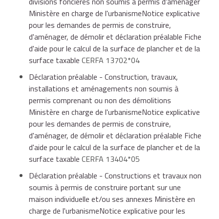
divisions foncières non soumis à permis d'aménager
franches urbaines (ZFU).
travaux, ou avec des travaux d'aménagement
Ministère en charge de l'urbanismeNotice explicative
intérieur légers : seule une
déclaration préalable
est
pour les demandes de permis de construire,
exigée.
d'aménager, de démolir et déclaration préalable Fiche
À noter
d'aide pour le calcul de la surface de plancher et de la
surface taxable
CERFA 13702*04
L'autorisation de changement d'usage n'est pas
La demande de permis de construire ou la déclaration
Déclaration préalable - Construction, travaux,
requise lorsque l'activité professionnelle, y compris
préalable tiennent lieu de demande d'autorisation
installations et aménagements non soumis à
commerciale, est exercée par l'occupant ayant sa
exigée pour un changement d'usage.
permis comprenant ou non des démolitions
résidence principale dans le local et lorsqu'elle ne
Ministère en charge de l'urbanismeNotice explicative
s'accompagne d'aucune réception de clientèle ni de
Le code de l'urbanisme prévoit également, en cas de
pour les demandes de permis de construire,
marchandises.
changement de destination ayant pour objet la
d'aménager, de démolir et déclaration préalable Fiche
création de locaux de travail dans la région Île-de-
d'aide pour le calcul de la surface de plancher et de la
France, l'obligation d'obtenir un agrément
surface taxable
CERFA 13404*05
administratif.
Déclaration préalable - Constructions et travaux non
soumis à permis de construire portant sur une
L'agrément doit être demandé si le projet concerne
maison individuelle et/ou ses annexes Ministère en
une surface supérieure à 1 000 m², un seuil qui
charge de l'urbanismeNotice explicative pour les
exempte dans les faits un grand nombre des