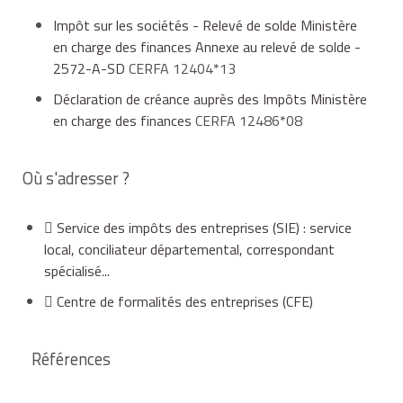
bénéfices dû par l'entreprise au titre de l'année au
ou par au moins 30 % des salariés de cette
Impôt sur les sociétés - Relevé de solde Ministère
cours de laquelle les dépenses éligibles ont été
société si l'effectif ne dépasse pas 50 salariés.
en charge des finances Annexe au relevé de solde -
engagées, après les prélèvements obligatoires et les
2572-A-SD
CERFA 12404*13
autres crédits d'impôt.
Déclaration de créance auprès des Impôts Ministère
en charge des finances
CERFA 12486*08
la reprise doit obligatoirement faire l'objet d'un
Lorsque le montant de l'impôt est insuffisant pour
accord d'entreprise.
imputer la totalité du crédit d'impôt, l'excédent peut
être restitué à l'entreprise au moyen d'une demande
Où s'adresser ?
de remboursement de crédits d'impôt
(imprimé
n°2573-SD)
.
Attention
Service des impôts des entreprises (SIE) : service
local, conciliateur départemental, correspondant
pour bénéficier du crédit d'impôt, l'entreprise
spécialisé...
concernée ne doit pas déjà bénéficier d'autres
exonérations d'impôts (jeune entreprise innovante-JEI,
Centre de formalités des entreprises (CFE)
par exemple).
Références