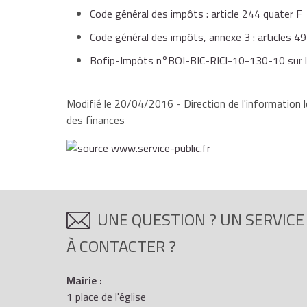
Les dépenses de fonctionnement de la structure d'
Les éventuelles subventions publiques reçues pou
Code général des impôts : article 244 quater F
exemple les dotations aux amortissements des bi
reporter le montant du crédit impôt sur sa
consommables, les dépenses de petit matériel et bi
Code général des impôts, annexe 3 : articles 49
destinés à maintenir en état les immobilisations et
Bofip-Impôts n°BOI-BIC-RICI-10-130-10 sur le 
Modifié le 20/04/2016 - Direction de l'information l
des finances
UNE QUESTION ? UN SERVICE
À CONTACTER ?
Mairie :
1 place de l'église