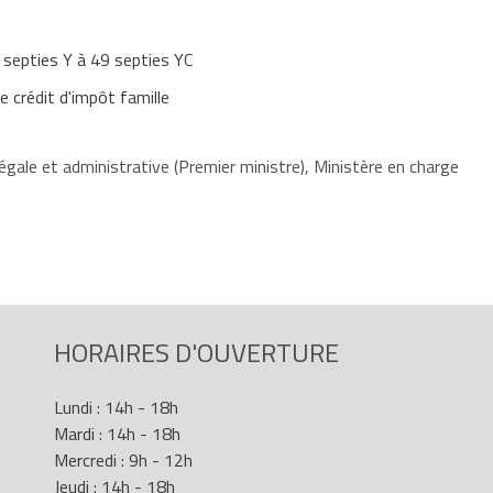
accueil ouvrant droit au crédit d'impôt peuvent être par
r financer ces dépenses doivent être déduites.
ens meubles et immeubles, les achats de matières
déclaration complémentaire des revenus n°2042 C pro
ens de faible valeur, les frais d'entretien et de réparation
 septies Y à 49 septies YC
 installations, etc.
crédit d'impôt famille
égale et administrative (Premier ministre), Ministère en charge
HORAIRES D'OUVERTURE
Lundi : 14h - 18h
Mardi : 14h - 18h
Mercredi : 9h - 12h
Jeudi : 14h - 18h