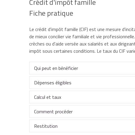
Crédit d'impôt famille
Fiche pratique
Le crédit d'impôt famille (CIF) est une mesure d'inc
de mieux concilier vie familiale et vie professionnel
crèches ou d'aide versée aux salariés et aux dirigean
impôt sous certaines conditions. Le taux du CIF var
Qui peut en bénéficier
Dépenses éligibles
Les entreprises pouvant bénéficier du crédit d'imp
Calcul et taux
Peuvent permettre d'être éligible au crédit d'impô
celles dont les bénéfices sont imposés à l'impôt
Comment procéder
Le calcul du crédit d'impôt famille est effectué par
régime réel normal ou simplifié d'imposition, 
selon le régime de la déclaration contrôlée,
dépenses ayant pour objet de financer la créat
Restitution
Son montant est plafonné à
Le crédit d'impôt doit être imputé sur l'impôt sur l
500 000 €
par an.
soit exploitée directement par l'entreprise, so