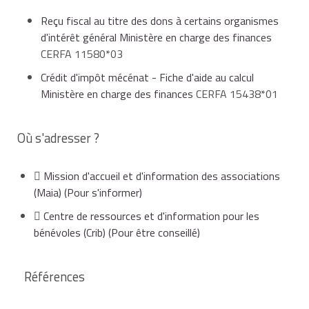
Permet aussi de justifier des sommes
Reçu fiscal au titre des dons à certains organismes
correspondant à une renonciation par un bénévole
d'intérêt général Ministère en charge des finances
au remboursement de ses frais.
CERFA 11580*03
Pour les dons en nature, il faut indiquer son
Crédit d'impôt mécénat - Fiche d'aide au calcul
évaluation en numéraire (son équivalence en
Ministère en charge des finances
CERFA 15438*01
argent)
Où s'adresser ?
CERFA 11580*03
Mission d'accueil et d'information des associations
la somme d'argent que l'association aurait versé si
(Maia)
(Pour s'informer)
elle avait acheté l'objet ne peut pas servir de base à
l'évaluation.
Centre de ressources et d'information pour les
bénévoles (Crib)
(Pour être conseillé)
Références