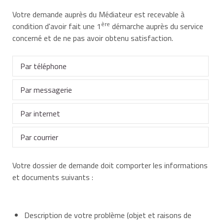
Votre demande auprès du Médiateur est recevable à
ère
condition d'avoir fait une 1
démarche auprès du service
concerné et de ne pas avoir obtenu satisfaction.
Par téléphone
Par messagerie
02 31 45 72 23
Par internet
mediateur[@]finances.gouv.fr
Par courrier
En utilisant le
formulaire en ligne
Votre dossier de demande doit comporter les informations
Monsieur le Médiateur des Ministères économiques et
et documents suivants :
financiers
BP 60153
Description de votre problème (objet et raisons de