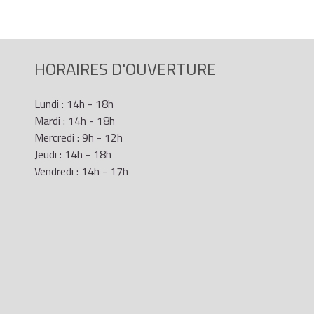
met à un fonctionnaire d'État le maintien de sa rémunération
ou cadre d'emploi suite une suppression de poste.
HORAIRES D'OUVERTURE
Lundi : 14h - 18h
Mardi : 14h - 18h
Mercredi : 9h - 12h
Jeudi : 14h - 18h
Vendredi : 14h - 17h