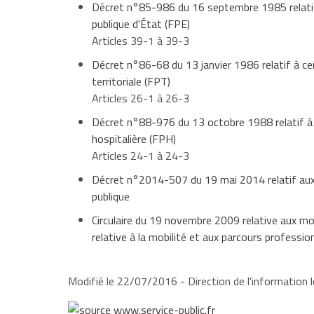
son accord (par exemple, agent d'un corps recruta
Décret n°85-986 du 16 septembre 1985 relatif 
publique d'État (FPE)
Les services accomplis dans le corps ou cadre d'em
Pour comparer les missions des 2 postes, l'admini
Articles 39-1 à 39-3
nouveau corps ou cadre d'emplois.
Décret n°86-68 du 13 janvier 1986 relatif à ce
territoriale (FPT)
leurs caractéristiques générales,
Articles 26-1 à 26-3
Décret n°88-976 du 13 octobre 1988 relatif à c
hospitalière (FPH)
le type de fonctions auxquelles elles donnent 
Articles 24-1 à 24-3
Décret n°2014-507 du 19 mai 2014 relatif aux
publique
le type d'activités ou de responsabilités conc
Circulaire du 19 novembre 2009 relative aux mo
exécution, etc.), quelle que soit la filière profe
relative à la mobilité et aux parcours professio
technique, sociale, etc.).
Modifié le 22/07/2016 - Direction de l'information l
À savoir