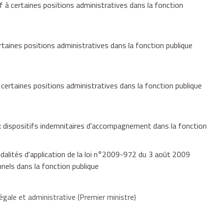
nt à bac + 5 intégré dans un corps recrutant à bac +3).
à certaines positions administratives dans la fonction
plois d'origine sont assimilés à des services accomplis dans le
stration d'accueil examine:
rtaines positions administratives dans la fonction publique
ertaines positions administratives dans la fonction publique
accès,
 dispositifs indemnitaires d'accompagnement dans la fonction
ernées (encadrement, gestion, expertise, coordination,
dalités d'application de la loi n°2009-972 du 3 août 2009
ssionnelle dans laquelle elles s'inscrivent (administrative,
nnels dans la fonction publique
égale et administrative (Premier ministre)