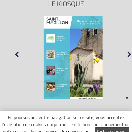
LE KIOSQUE
En poursuivant votre navigation sur ce site, vous acceptez
l'utilisation de cookies qui permettent le bon fonctionnement de
Mentions Légales
- Site réalisé par
LR Marketing
notre site et de ses services.
En savoir plus
J'ai bien compris