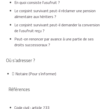
d'autant.
En quoi consiste l'usufruit ?
Le conjoint survivant peut-il réclamer une pension
Partage de la succession - cas où le le
alimentaire aux héritiers ?
défunt ne laisse que des enfants issus du
couple
Le conjoint survivant peut-il demander la conversion
de l'usufruit reçu ?
Choix de l'époux
Part revenant
Peut-on renoncer par avance à une partie de ses
survivant
aux enfants
droits successoraux ?
Où s'adresser ?
Usufruit de la
Nue-propriété de
totalité de la
toute la
Notaire
(Pour s'informer)
succession
succession
Références
Pleine propriété du
Pleine propriété
quart de la
des 3/4 de la
Code civil : article 733