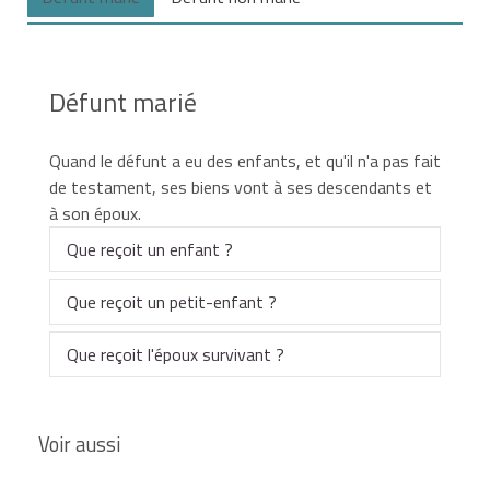
Défunt marié
Quand le défunt a eu des enfants, et qu'il n'a pas fait
de testament, ses biens vont à ses descendants et
à son époux.
Que reçoit un enfant ?
Que reçoit un petit-enfant ?
Cas général
Enfant adopté
Que reçoit l'époux survivant ?
En principe, un petit-enfant n'hérite pas de ses
grands-parents.
Défunt ne laissant que des enfants issus
Voir aussi
Si le défunt n'a pas fait de
legs
ou de
Toutefois, il hérite
par représentation
dans les 3
du couple
donation
, ses enfants reçoivent
cas suivants :