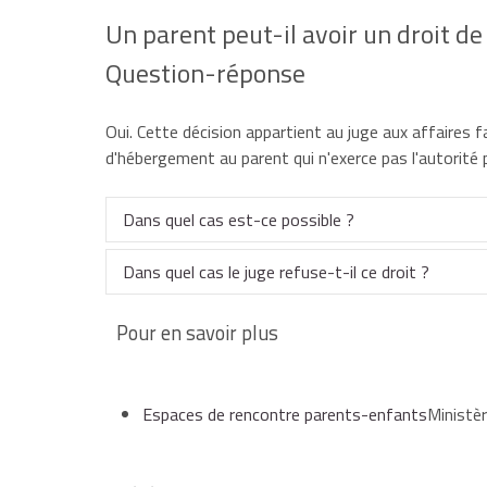
Un parent peut-il avoir un droit de 
Question-réponse
Oui. Cette décision appartient au juge aux affaires fam
d'hébergement au parent qui n'exerce pas l'autorité 
Dans quel cas est-ce possible ?
Dans quel cas le juge refuse-t-il ce droit ?
Le juge peut accorder au parent qui n'exerce pas l
l’intérêt de l’enfant et au regard de la situation fam
Pour en savoir plus
Dans l'intérêt de l'enfant, le juge peut refuser le
Dans certains cas, lorsque la continuité et l'effect
l'autorité parentale.
organiser le droit de visite dans un
espace de ren
Espaces de rencontre parents-enfants
Ministèr
Ce droit ne peut être refusé par le juge que pour 
Le parent qui exerce seul l'autorité parentale ne d
cas de non respect de la décision judiciaire, il enc
À savoir