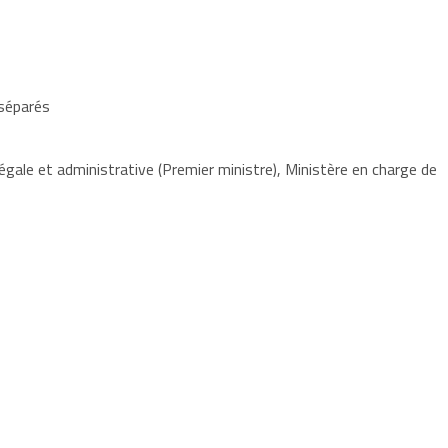
serve le
droit et le devoir de surveiller l'entretien et l'éducation
 séparés
égale et administrative (Premier ministre), Ministère en charge de