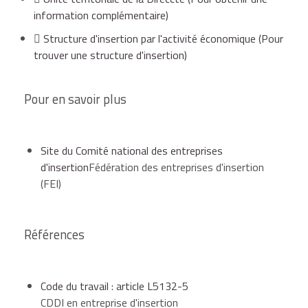
moins 50 ans ou d'une personne reconnue
d'emploi visant une embauche en CDI ou en CDD
information complémentaire)
travailleur handicapés (la prolongation étant
d'au moins 6 mois.
Structure d'insertion par l'activité économique
(Pour
accordée par Pôle emploi après examen de la
trouver une structure d'insertion)
situation du salarié).
En cas d'embauche à l'issue de cette évaluation en
milieu de travail ou de cette période d'essai, le CDDI
Pour en savoir plus
est rompu immédiatement (pas de préavis).
Dans ces conditions, au regard des droits à
Site du Comité national des entreprises
l'assurance-chômage, la rupture est considérée
d'insertion
Fédération des entreprises d'insertion
comme une
démission légitime
.
(FEI)
Références
Code du travail : article L5132-5
CDDI en entreprise d'insertion