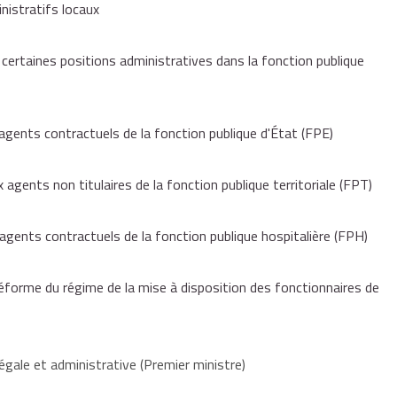
nistratifs locaux
 de niveau comparable à votre
corps ou cadre d'emplois
d'origine.
formations organisées à son initiative.
ertaines positions administratives dans la fonction publique
ance, après avis de l'organisme d'accueil, le droit individuel à la
 (Cif)
.
agents contractuels de la fonction publique d'État (FPE)
tre manière de servir l'agent après un entretien individuel. Ce
votre administration d'origine. Si nécessaire, la notation est
achement ou une intégration directe,
rt sur la manière de servir établi par l'administration d'accueil.
agents non titulaires de la fonction publique territoriale (FPT)
aire.
agents contractuels de la fonction publique hospitalière (FPH)
une mutation, un détachement ou une intégration directe,
réforme du régime de la mise à disposition des fonctionnaires de
une intégration par la voie du changement d'établissement.
 mise à disposition est prise en compte dans le calcul de
égale et administrative (Premier ministre)