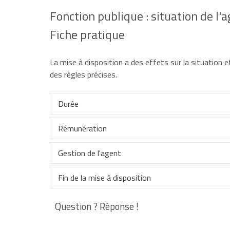
Fonction publique : situation de l'
Fiche pratique
La mise à disposition a des effets sur la situation e
des règles précises.
Durée
Rémunération
Une mise à disposition est prononcée pour 3 ans
Gestion de l'agent
Vous continuez à être rémunéré par votre administ
Durée de la mise à disposition 
l'organisme d'accueil. Toutefois, les 2 administrat
Fin de la mise à disposition
L'organisme d'accueil gère les congés annuels, bon
Catégories d'agents
Renouvel
Vous pouvez percevoir un complément de rémunéra
Question ? Réponse !
rémunération doit être justifié au regard des fonc
Au terme de la mise à disposition, vous reprenez 
si la mise à disposition concerne un temps co