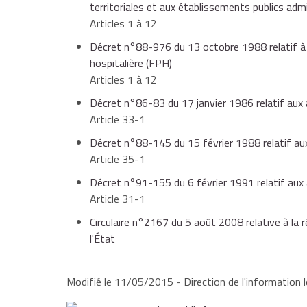
territoriales et aux établissements publics admi
Articles 1 à 12
et qu'il existe un corps ou un cadre d'emplois
L'organisme d'accueil paye les dépenses liées aux 
Décret n°88-976 du 13 octobre 1988 relatif à c
Par contre, l'administration d'origine accorde et fin
hospitalière (FPH)
formation (Dif) et
le congé individuel de formation
L'administration d'accueil doit vous proposer :
Articles 1 à 12
Décret n°86-83 du 17 janvier 1986 relatif aux 
Votre supérieur hiérarchique fait un rapport sur vo
Article 33-1
rapport vous est transmis. Il est aussi transmis à 
dans la fonction publique d'État (FPE), un dét
établie par l'administration d'origine au vu du rappo
Décret n°88-145 du 15 février 1988 relatif aux 
Article 35-1
L'administration d'origine exerce le pouvoir disciplin
Décret n°91-155 du 6 février 1991 relatif aux 
dans la fonction publique territoriale (FPT), 
Article 31-1
Circulaire n°2167 du 5 août 2008 relative à la 
l'État
dans la fonction publique hospitalière (FPH), 
Dans ce cas, votre durée de service pendant la
l'ancienneté requise en vue de l'intégration.
Modifié le 11/05/2015 - Direction de l'information l