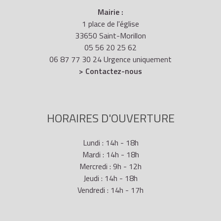
France uniquement) en attendant de recevoir
Mairie :
votre carte grise définitive. Elle vous sera
1 place de l'église
envoyée par la Poste sous
pli sécurisé
à votre
33650 Saint-Morillon
domicile sous
un délai qui peut varier
.
05 56 20 25 62
06 87 77 30 24 Urgence uniquement
> Contactez-nous
HORAIRES D'OUVERTURE
Lundi : 14h - 18h
Mardi : 14h - 18h
Mercredi : 9h - 12h
Jeudi : 14h - 18h
Vendredi : 14h - 17h