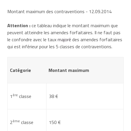
tiers à l'Union
Direction régionale et interdépartementale de
effectuée dans
européenne, le certificat
Montant maximum des contraventions
- 12.09.2014
l'union
l'environnement et de l'énergie (Driee)
846A délivré par un
Européenne
bureau des douanes
Attention :
ce tableau indique le montant maximum que
Site internet
françaises
peuvent atteindre les amendes forfaitaires. Il ne faut pas
le confondre avec le taux
majoré
des amendes forfaitaires
ou, en outre-mer :
qui est inférieur pour les 5 classes de contraventions.
Modification de la
Direction de l'environnement, de
Certificat 846A délivré
carrosserie
l'aménagement et du logement (Deal)
par un bureau des
Catégorie
effectuée hors
Montant maximum
douanes françaises
Union Européenne
Site internet
ère
1
classe
38 €
Modification du
Bulletin de pesée
poids à vide
ème
2
classe
150 €