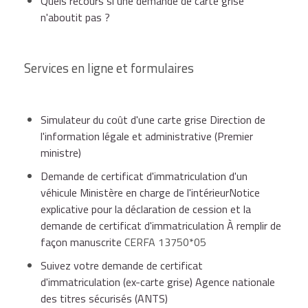
Quels recours si une demande de carte grise
n'aboutit pas ?
Sont notamment concernées par la déclaration :
Procuration
si quelqu'un fait la démarche
pour vous
Services en ligne et formulaires
l'adjonction d'un side-car,
Montant
de la carte grise en chèque (vérifiez
Simulateur du coût d'une carte grise Direction de
l'ordre auquel l'établir, généralement indiqué
l'information légale et administrative (Premier
l'aménagement d'une camionnette en camping-
sur le site internet de la préfecture), ou
ministre)
car,
parfois aussi en espèces ou par carte
Demande de certificat d'immatriculation d'un
bancaire, sous réserve d'un certain montant
véhicule Ministère en charge de l'intérieurNotice
(se renseigner avant)
explicative pour la déclaration de cession et la
l'aménagement d'une voiture en ambulance ou en
demande de certificat d'immatriculation À remplir de
véhicule pouvant transporter une personne en
façon manuscrite
CERFA 13750*05
fauteuil roulant,
Suivez votre demande de certificat
Procès-verbal de réception à titre isolé (RTI)
d'immatriculation (ex-carte grise) Agence nationale
ou, selon le type de transformation du
des titres sécurisés (ANTS)
véhicule, un autre document :