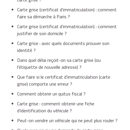
modification des indications d'ordre technique du
Vous pouvez également déterminer ce coût avec le
Carte grise (certificat d'immatriculation) : comment
certificat d'immatriculation (marque, type, genre,
Vous devrez présenter les documents suivants :
simulateur :
faire sa démarche à Paris ?
catégorie...), à l'exception du poids à vide, et de
modifications mineures de la carrosserie,
Carte grise (certificat d'immatriculation) : comment
Accéder au service "Véhicule transformé et certificat
justifier de son domicile ?
Formulaire
cerfa n°13750*05
d'immatriculation (ex-carte grise)"
Direction de l'information légale et administrative
Carte grise : avec quels documents prouver son
(Premier ministre)
modification du genre du véhicule,
identité ?
Dans quel délai reçoit-on sa carte grise (ou
Justificatif d'identité
(original + copie)
l'étiquette de nouvelle adresse) ?
remplacement autrement qu'à l'identique de la
Que faire si le certificat d'immatriculation (carte
coque pour les véhicules sans châssis,
grise) comporte une erreur ?
Justificatif de domicile
(original + copie)
Comment obtenir un quitus fiscal ?
débridage d'une moto effectué par un
Carte grise : comment obtenir une fiche
professionnel, la faisant passer de la catégorie A2
d'identification du véhicule ?
Carte grise en original (vous recevrez un
à A (cas du motard qui conduit depuis 2 ans avec
certificat provisoire d'immatriculation (CPI)
Peut-on vendre un véhicule qui ne peut plus rouler ?
un permis A qu'il a obtenu avant ses 24 ans).
au dépôt de votre demande)