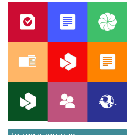
Votre enfant, ou la personne qui l'accompagne, doit
être muni de votre autorisation de voyager revêtue
de votre
signature légalisée
.
Les services municipaux