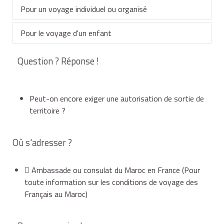
Pour un voyage individuel ou organisé
Pour le voyage d'un enfant
Vous devez posséder un
passeport en cours de
validité, valable au minimum jusqu'à la fin de votre
Question ? Réponse !
séjour
Votre enfant doit voyager avec son passeport en
.
cours de validité, valable au minimum jusqu'à la fin de
Aucun visa n'est exigé.
son séjour.
Peut-on encore exiger une autorisation de sortie de
territoire ?
Des documents supplémentaires peuvent vous être
réclamés selon la ou les personnes avec qui il voyage.
Où s'adresser ?
Il vous est recommandé de prendre avec vous l'acte
de naissance (extrait avec filiation ou copie intégrale)
Ambassade ou consulat du Maroc en France
(Pour
de votre enfant ou votre livret de famille.
toute information sur les conditions de voyage des
Français au Maroc)
En fonction de votre situation familiale, munissez-
vous des documents suivants :