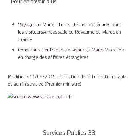
Pour en savoir plus
si vous êtes mariés et que vous voyagez seule
avec votre enfant, les autorités peuvent vous
Voyager au Maroc : formalités et procédures pour
réclamer une autorisation de votre époux,
les visiteurs
Ambassade du Royaume du Maroc en
France
Conditions d'entrée et de séjour au Maroc
Ministère
si vous êtes est veuve, les autorités exigent un
en charge des affaires étrangères
document prouvant le mariage avec votre époux
défunt et une copie de l'acte de décès ou, à
Modifié le 11/05/2015 - Direction de l'information légale
défaut, une autorisation du juge des mineurs,
et administrative (Premier ministre)
si vous êtes divorcés, les autorités peuvent vous
demander une copie de votre jugement de divorce
vous accordant la garde de l'enfant (que vous
soyez le père ou la mère de l'enfant).
Services Publics 33