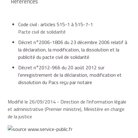
Références
en cas de séparation, à partir du jour où les
Il signifie par
huissier de justice
à l'autre partenaire sa
formalités de publicité ont été accomplies.
décision.
Code civil : articles 515-1 à 515-7-1
Pacte civil de solidarité
Une copie de cette signification est remise ou
Décret n°2006-1806 du 23 décembre 2006 relatif à
adressée, par l'huissier de justice, au greffe du tribunal
Le greffe du tribunal d'instance ou le notaire conserve
la déclaration, la modification, la dissolution et la
d'instance ou au notaire qui a reçu l'acte initial.
:
publicité du pacte civil de solidarité
Le greffier ou le notaire enregistre la dissolution et en
Décret n°2012-966 du 20 août 2012 sur
informe les partenaires.
l'enregistrement de la déclaration, modification et
la déclaration écrite conjointe des partenaires qui
dissolution du Pacs reçu par notaire
décident de mettre fin d'un commun accord au
La dissolution du Pacs prend effet à la date de son
Pacs,
enregistrement.
Modifié le 26/09/2014 - Direction de l'information légale
et administrative (Premier ministre), Ministère en charge
Trois cas peuvent se présenter :
la copie de la signification faite par le partenaire
de la justice
qui décide de mettre fin au Pacs,
si le Pacs a été conclu dans un consulat français à