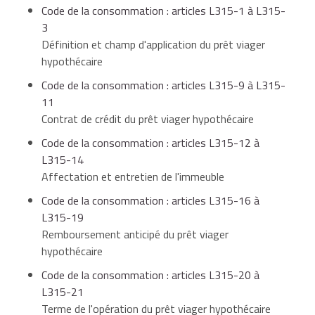
Code de la consommation : articles L315-1 à L315-
signature du contrat.
année
d'intérêts
mensuels
Attention
3
Définition et champ d'application du prêt viager
À savoir
un bien immobilier à usage mixte (habitation et
hypothécaire
professionnel) ne peut pas garantir un prêt viager
è
è
De la 5
à la 9
2 mois
3 versements
jusqu'à l'acceptation de l'offre de crédit, aucun
hypothécaire.
Code de la consommation : articles L315-9 à L315-
année
d'intérêts
mensuels
versement ne peut être fait par le créancier.
11
Contrat de crédit du prêt viager hypothécaire
La signature se fait devant un notaire.
Code de la consommation : articles L315-12 à
è
À partir de la 10
1 mois
2 versements
L315-14
Notaire
année
d'intérêts
mensuels
Affectation et entretien de l'immeuble
Site internet
Code de la consommation : articles L315-16 à
L315-19
Les frais sont à la charge de l'emprunteur.
Remboursement anticipé du prêt viager
hypothécaire
Le notaire devra également vérifier que le bien a été
Code de la consommation : articles L315-20 à
correctement estimé.
L315-21
Terme de l'opération du prêt viager hypothécaire