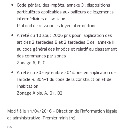
âges = 55 ans
+ 2 personnes
531 €
456 €
611 €
Code général des impôts, annexe 3 : dispositions
Couple ou
maximum)
à charge
particulières applicables aux bailleurs de logements
personne seule
45 320 €
41 558 €
32 297 €
intermédiaires et sociaux
+ 1 personne à
Catégorie 6
Couple - Jeune
72 443 €
66 313 €
51 692 €
Plafond de ressources loyer intermédiaire
charge
ménage
Couple ou
Couple ou
Arrêté du 10 août 2006 pris pour l'application des
50
84 138 €
58 127 €
personne seule
personne seule
102
68
61
articles 2 terdecies B et 2 terdecies C de l'annexe III
(somme des
966 €
27 191 €
24 934 €
19 378 €
94 240 €
+ 1 personne à
Par personne
+
+ 3 personnes
955 €
766 €
890 €
au code général des impôts et relatif au classement
âges = 55 ans
+
8 072 €
+
7 389 €
Couple ou
charge
supplémentaire
5 766 €
à charge
des communes par zones
maximum)
personne seule
54 109 €
49 779 €
38 990 €
Zonage A, B, C
+ 2 personnes
Arrêté du 30 septembre 2014 pris en application de
à charge
l'article R. 304-1 du code de la construction et de
Couple ou
Couple ou
Couple ou
l'habitation
personne seule
personne seule
115
106
77
69
personne seule
50
29 763 €
27 378 €
21 562 €
84 138 €
58 127 €
Zonage A bis, A, B1, B2
+ 2 personnes
+ 4 personnes
851 €
049 €
499 €
749 €
+ 1 personne à
966 €
Couple ou
à charge
à charge
charge
personne seule
64 378 €
58 929 €
45 867 €
Modifié le 11/04/2016 - Direction de l'information légale
+ 3 personnes
et administrative (Premier ministre)
à charge
Couple ou
Personne
+
12
+
11
+
8
+
7