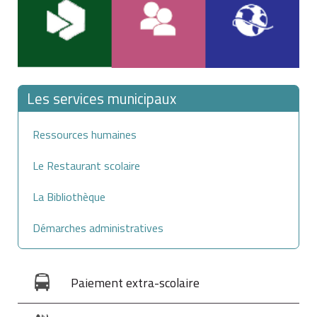
Personne
9
14 965 €
10 375 €
supplémentaire
276 €
Pour connaître la zone à laquelle appartient votre
Les services municipaux
commune, vous pouvez consulter le mode
d'emploi du zonage
Ressources humaines
Le Restaurant scolaire
La Bibliothèque
Démarches administratives
Paiement extra-scolaire