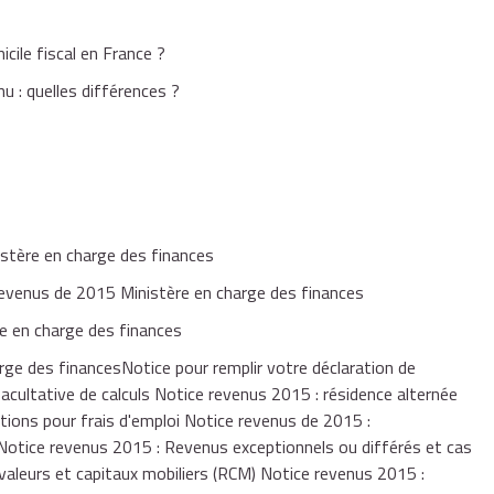
ile fiscal en France ?
nu : quelles différences ?
, et pas de frais de dépendance, vous ne pouvez pas bénéficier
e corriger.
istère en charge des finances
 revenus de 2015 Ministère en charge des finances
e en charge des finances
ge des financesNotice pour remplir votre déclaration de
acultative de calculs Notice revenus 2015 : résidence alternée
tions pour frais d'emploi Notice revenus de 2015 :
 Notice revenus 2015 : Revenus exceptionnels ou différés et cas
 valeurs et capitaux mobiliers (RCM) Notice revenus 2015 :