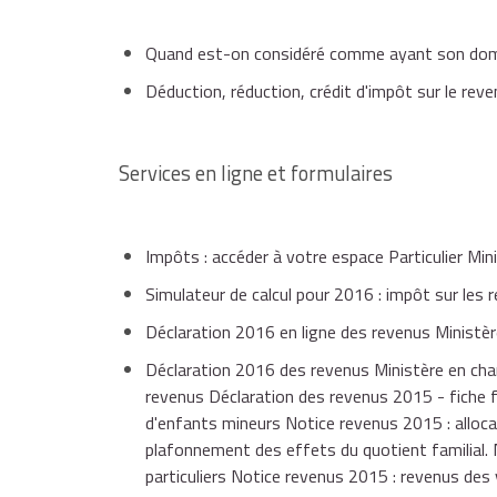
Attention
Dépliants d'information
Quand est-on considéré comme ayant son domic
Déduction, réduction, crédit d'impôt sur le reve
si vous ne supportez que des frais d'hébergement
de la réduction d'impôt.
Si un montant pré-rempli est inexact, vous devez l
Services en ligne et formulaires
Impôts : accéder à votre espace Particulier Min
Simulateur de calcul pour 2016 : impôt sur les
Déclaration 2016 en ligne des revenus Ministèr
Déclaration 2016 des revenus Ministère en char
revenus Déclaration des revenus 2015 - fiche f
d'enfants mineurs Notice revenus 2015 : alloca
plafonnement des effets du quotient familial.
particuliers Notice revenus 2015 : revenus des