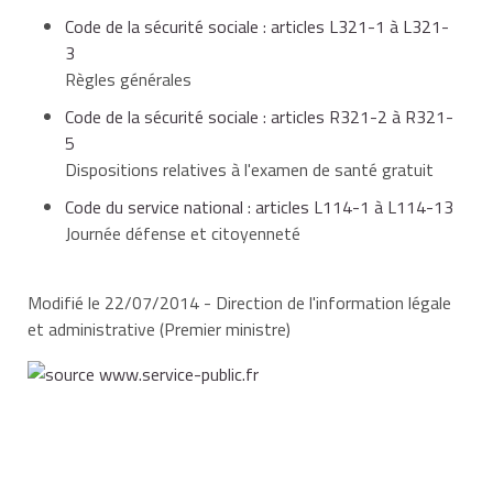
éventuellement de déclencher une demande
Code de la sécurité sociale : articles L321-1 à L321-
d'examens complémentaires.
3
Règles générales
âgé de 16-25 ans et que vous n'avez pas
présenté un certificat médical lors de votre
Code de la sécurité sociale : articles R321-2 à R321-
Journée Défense Citoyenneté,
5
Dispositions relatives à l'examen de santé gratuit
Code du service national : articles L114-1 à L114-13
chômeur,
Journée défense et citoyenneté
Modifié le 22/07/2014 - Direction de l'information légale
âgé de 60 à 75 ans,
et administrative (Premier ministre)
actuellement inactif mais que vous avez été
exposé à l'amiante ou à la poussière de bois
pendant votre vie professionnelle,