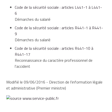
Après notification de l'accident, votre employeur vous
Code de la sécurité sociale : articles L441-1 à L441-
remet une feuille d'accident, qui vous permet de
6
bénéficier de la gratuité des soins liés à l'accident du
Démarches du salarié
travail.
Code de la sécurité sociale : articles R441-1 à R441-
Vous devez présenter cette feuille à chaque
9
professionnel de santé consulté (médecin, infirmier,
Démarches du salarié
kinésithérapeute, pharmacien, etc.), qui y mentionne
Code de la sécurité sociale : articles R441-10 à
les actes effectués.
R441-17
Reconnaissance du caractère professionnel de
Cette feuille est valable jusqu’à la fin du traitement.
l'accident
À la fin du traitement ou dès qu’elle est entièrement
remplie, vous adressez cette feuille à votre CPAM, qui
Modifié le 09/06/2016 - Direction de l'information légale
vous en délivre une nouvelle si nécessaire.
et administrative (Premier ministre)