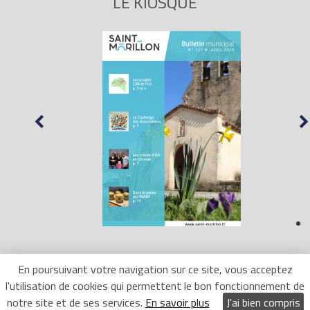
LE KIOSQUE
En poursuivant votre navigation sur ce site, vous acceptez
l'utilisation de cookies qui permettent le bon fonctionnement de
Mentions Légales
- Site réalisé par
LR Marketing
notre site et de ses services.
En savoir plus
J'ai bien compris