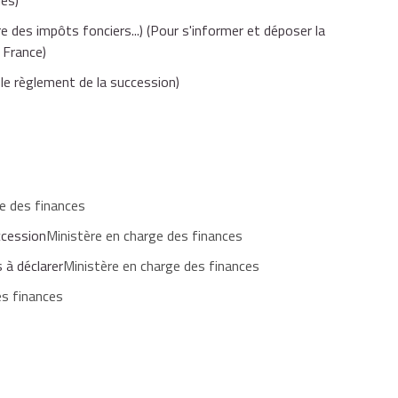
es)
e des impôts fonciers...)
(Pour s'informer et déposer la
 France)
une personne s'ouvre à son décès. Si vous acceptez la
ire. Toutefois, il y a dispense de dépôt dans certains cas (voir
 le règlement de la succession)
05-NOT, 2706). Notice explicative relative à la déclaration de
e des finances
ccession
Ministère en charge des finances
 à déclarer
Ministère en charge des finances
es finances