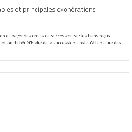
ables et principales exonérations
on et payer des droits de succession sur les biens reçus.
unt ou du bénéficiaire de la succession ainsi qu'à la nature des
oumis aux droits de succession sur tous les biens reçus (
biens
rance ou à l'étranger (sauf clauses contraires des conventions
s êtes dispensé de dépôt de déclaration
.
 êtes l'époux survivant ou le partenaire de Pacs survivant du
 personnes suivantes sous certaines conditions :
ns (bien dont le défunt était
cession des biens suivants :
usufruitier
, contrat d'assurance-