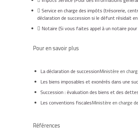
Impôts Service
(Pour des informations général
Déclaration de succession
Service en charge des impôts (trésorerie, centr
déclaration de succession si le défunt résidait en
Ministère en charge des finances La succession d'
succession, le dépôt d'une déclaration est obligato
Notaire
(Si vous faites appel à un notaire pour
aussi les formulaires numéros 2705-A, 2705-S, 27
succession
Pour en savoir plus
La déclaration de succession
Ministère en charg
Les biens imposables et exonérés dans une su
Succession : évaluation des biens et des dettes
Les conventions fiscales
Ministère en charge d
Références