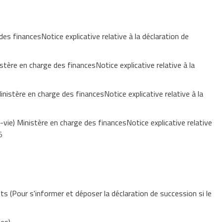
és,
es financesNotice explicative relative à la déclaration de
istère en charge des financesNotice explicative relative à la
t le 31 décembre 1994 et entre le 1er août 1995 et le 31
ement à la 1ère transmission du bien),
inistère en charge des financesNotice explicative relative à la
vie) Ministère en charge des financesNotice explicative relative
5 et le 31 décembre 1996 (l'exonération s'applique uniquement
5
nts
(Pour s'informer et déposer la déclaration de succession si le
e succession pour connaître tous les cas d'exonérations et les
.