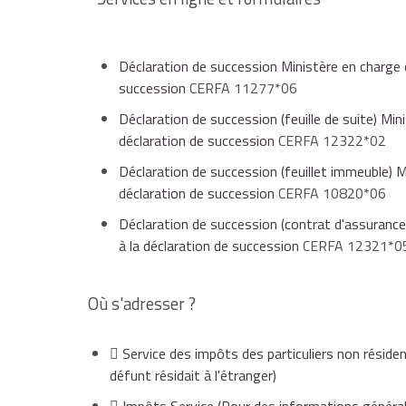
entreprise individuelle, part et action de sociét
Déclaration de succession Ministère en charge d
succession
CERFA 11277*06
Déclaration de succession (feuille de suite) Min
logement acquis neuf entre le 1er juin 1993 e
déclaration de succession
CERFA 12322*02
décembre 1995 (l'exonération s'applique uniqu
Déclaration de succession (feuillet immeuble) M
déclaration de succession
CERFA 10820*06
Déclaration de succession (contrat d'assurance-
logement locatif acquis entre le 1er août 199
à la déclaration de succession
CERFA 12321*0
à la 1ère transmission du bien).
Où s'adresser ?
À savoir
Service des impôts des particuliers non réside
consultez la notice du formulaire de déclaration d
défunt résidait à l'étranger)
conditions éventuelles à remplir pour en bénéficier