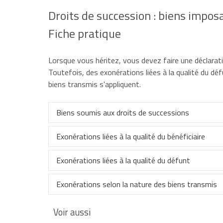
Droits de succession : biens impos
Fiche pratique
Lorsque vous héritez, vous devez faire une déclarati
Toutefois, des exonérations liées à la qualité du déf
biens transmis s'appliquent.
Biens soumis aux droits de successions
Exonérations liées à la qualité du bénéficiaire
Si le défunt était
domicilié en France
, vous êtes s
meubles
et
immeubles
), qu'ils soient situés en F
Exonérations liées à la qualité du défunt
internationales).
Vous êtes exonéré de droits de succession
si vou
Exonérations selon la nature des biens transmis
À noter
Vous êtes exonéré de droits de succession si vous
Vous êtes exonéré de droits sur la succession des
défunt.
Voir aussi
des règles spécifiques s'appliquent à certains bie
Vous êtes totalement exonéré de droits sur la suc