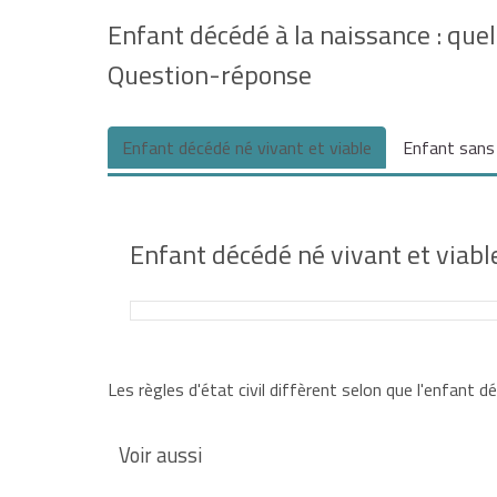
Enfant décédé à la naissance : quell
Question-réponse
Enfant décédé né vivant et viable
Enfant sans 
Enfant décédé né vivant et viabl
Si votre enfant est décédé avant la
déclaratio
Les règles d'état civil diffèrent selon que l'enfant d
naissance
et un
acte de décès
.
Vous devez fournir un certificat médical :
Voir aussi