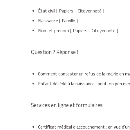
indiquant que votre enfant est né vivant et
État civil
[ Papiers - Citoyenneté ]
Naissance
[ Famille ]
Nom et prénom
[ Papiers - Citoyenneté ]
et précisant les jour et heure de sa naissa
Question ? Réponse !
Votre enfant est inscrit sur le
livret de famille
.
Comment contester un refus de la mairie en mati
Cas général
À Paris
Enfant décédé à la naissance : peut-on percevoi
Mairie
Services en ligne et formulaires
Site internet
Certificat médical d'accouchement : en vue d'u