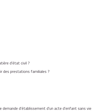
 viable,
nce et de son décès.
ère d'état civil ?
r des prestations familiales ?
ne demande d'établissement d'un acte d'enfant sans vie