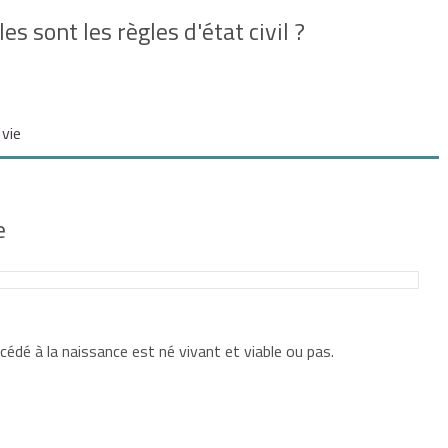
es sont les règles d'état civil ?
vie
e
n de naissance
, l'officier de l'état civil établit un
acte de
écédé à la naissance est né vivant et viable ou pas.