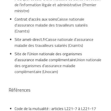
Médicaments
de l'information légale et administrative (Premier
à SMR
ministre)
Ticket
majeur
modérateur
Contrat d'accès aux soins
Caisse nationale
(remboursés
d'assurance maladie des travailleurs salariés
à 65 %)
(Cnamts)
Site ameli-direct.fr
Caisse nationale d'assurance
maladie des travailleurs salariés (Cnamts)
Médicaments
à SMR
Site de l'Union nationale des organismes
Pas
modéré et
d'assurance maladie complémentaire
Union nationale
Médicaments
d'obligation
Franchise
faible
des organismes d'assurance maladie
de prise en
(remboursés
complémentaire (Unocam)
charge
à 30 %et 15
%)
Références
Pas
Code de la mutualité : articles L221-7 à L221-17