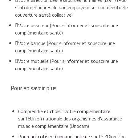
Dépasse
s'informer auprès de son employeur sur une éventuelle
d'honorai
couverture santé collective)
majorati
Votre assureur
(Pour s'informer et souscrire une
ticket
complémentaire santé)
modérat
liés au n
Votre banque
(Pour s'informer et souscrire une
respect 
complémentaire santé)
Ticket
Honoraires
du médecin
parcours
modérateur
Votre mutuelle
(Pour s'informer et souscrire une
soins
complémentaire santé)
Pour en savoir plus
Participa
forfaitai
euro
Comprendre et choisir votre complémentaire
santé
Union nationale des organismes d'assurance
maladie complémentaire (Unocam)
Pourquoi cotiser à une mutuelle de santé ?
Direction