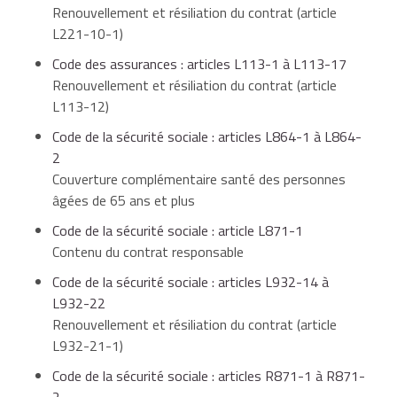
d'obligation
Homéopathie
Renouvellement et résiliation du contrat (article
de prise en
L221-10-1)
charge
Code des assurances : articles L113-1 à L113-17
Renouvellement et résiliation du contrat (article
L113-12)
Forfait
Code de la sécurité sociale : articles L864-1 à L864-
journalier
2
en totalité,
Couverture complémentaire santé des personnes
sans
âgées de 65 ans et plus
Hospitalisation
limitation
de durée
Code de la sécurité sociale : article L871-1
Contenu du contrat responsable
Ticket
Code de la sécurité sociale : articles L932-14 à
modérateur
L932-22
Renouvellement et résiliation du contrat (article
L932-21-1)
Code de la sécurité sociale : articles R871-1 à R871-
2