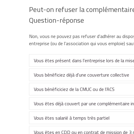
Peut-on refuser la complémentaire
Question-réponse
Non, vous ne pouvez pas refuser d'adhérer au dispo
entreprise (ou de l'association qui vous emploie) sau
Vous êtes présent dans l'entreprise lors de la mise
Vous pouvez choisir de ne pas adhérer si le dispos
Vous bénéficiez déjà d'une couverture collective
Vous pouvez vous dispenser d'adhérer au régime de
Vous bénéficiciez de la CMUC ou de l'ACS
êtes déjà couvert, y compris en qualité d'ayant dro
Par décision unilatérale de l'employeur (DUE) av
Vous pouvez vous dispenser d'adhérer au régime de
Vous êtes déjà couvert par une complémentaire ind
dispense d'adhésion joue tant que vous bénéficiez 
doit être faite au moment de l'embauche ou au mom
Vous pouvez vous dispenser d'adhérer au régime de
Autre régime frais de santé collectif obligatoi
Vous êtes salarié à temps très partiel
Ou si le dispositif prévoit cette faculté de di
dispense d'adhésion joue uniquement jusqu'à l'échéa
Elle doit être faite au moment de l'embauche ou a
Vous pouvez choisir de ne pas adhérer si les 2 con
Vous êtes en CDD ou en contrat de mission de 3