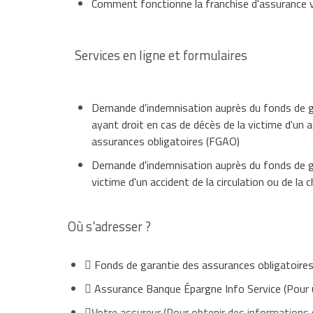
Comment fonctionne la franchise d'assurance v
Signalez-les à l'assurance au moment où vous fait
Demande d'indemnisation auprès du fonds 
Demande d'indemnisation auprès du fonds 
(FGAO) : victime d'un accident de la circulat
(FGAO) : victime d'un accident de la circulat
Services en ligne et formulaires
Demande d'indemnisation auprès du fonds 
Demande d'indemnisation auprès du fonds 
(FGAO) : ayant droit en cas de décès de la vi
(FGAO) : ayant droit en cas de décès de la vi
Demande d'indemnisation auprès du fonds de g
ayant droit en cas de décès de la victime d'un a
assurances obligatoires (FGAO)
Demande d'indemnisation auprès du fonds de g
victime d'un accident de la circulation ou de l
Où s'adresser ?
Fonds de garantie des assurances obligatoi
Assurance Banque Épargne Info Service
(Pour 
Votre assureur
(Pour obtenir des informations s