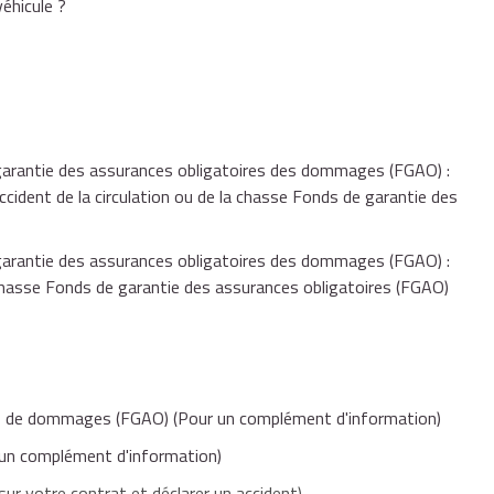
éhicule ?
es votre déclaration.
de garantie des assurances obligatoires des dommages
de garantie des assurances obligatoires des dommages
ion ou de la chasse
ion ou de la chasse
de garantie des assurances obligatoires des dommages
de garantie des assurances obligatoires des dommages
ctime d'un accident de la circulation ou de la chasse
ctime d'un accident de la circulation ou de la chasse
arantie des assurances obligatoires des dommages (FGAO) :
ccident de la circulation ou de la chasse Fonds de garantie des
arantie des assurances obligatoires des dommages (FGAO) :
a chasse Fonds de garantie des assurances obligatoires (FGAO)
res de dommages (FGAO)
(Pour un complément d'information)
un complément d'information)
ur votre contrat et déclarer un accident)