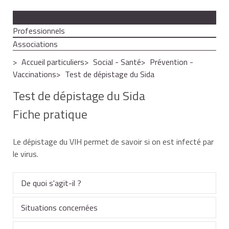
Particuliers
Professionnels
Associations
Accueil particuliers
Social - Santé
Prévention -
Vaccinations
Test de dépistage du Sida
Test de dépistage du Sida
Fiche pratique
Le dépistage du VIH permet de savoir si on est infecté par
le virus.
De quoi s'agit-il ?
Situations concernées
Le test de dépistage du virus de l'immunodéficience
humaine (VIH) permet de déceler la présence du virus.