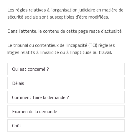
Les règles relatives à l'organisation judiciaire en matière de
sécurité sociale sont susceptibles d'être modifiées.
Dans l'attente, le contenu de cette page reste d'actualité.
Le tribunal du contentieux de l'incapacité (TCI) règle les
litiges relatifs à l'invalidité ou à l'inaptitude au travail.
Qui est concerné ?
Délais
Vous pouvez saisir le tribunal du contentieux de
l'incapacité (TCI) en cas de litige portant sur les
Comment faire la demande ?
En cas de recours amiable préalable
questions médicales suivantes :
Si vous avez saisi au préalable la CRA, vous
Examen de la demande
En l'absence de recours amiable préalable
Le TCI compétent est celui dont dépend votre
pouvez saisir le TCI :
domicile.
Vous pouvez saisir le TCI dans un délai de 2 mois
État ou degré d'invalidité en cas d'accident ou de
Coût
Le TCI vous convoque par courrier au moins 15 jours
à partir de la date de notification de la décision