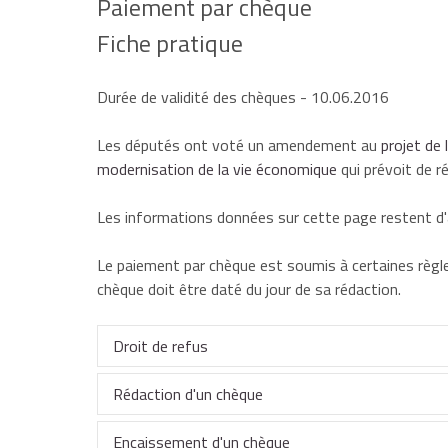
Paiement par chèque
Fiche pratique
Durée de validité des chèques
- 10.06.2016
Les députés ont voté un amendement au
projet de 
modernisation de la vie économique
qui prévoit de r
Les informations données sur cette page restent d'a
Le paiement par chèque est soumis à certaines règ
chèque doit être daté du jour de sa rédaction.
Droit de refus
Rédaction d'un chèque
Un commerçant peut refuser un paiement par chèq
avoir clairement informé sa clientèle. Cette infor
Encaissement d'un chèque