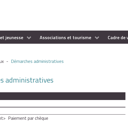
et jeunesse
Associations et tourisme
Cadre de 
ux
-
Démarches administratives
es administratives
nt
Paiement par chèque