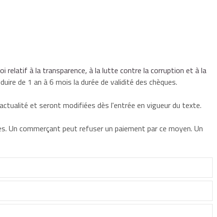
loi relatif à la transparence, à la lutte contre la corruption et à la
éduire de 1 an à 6 mois la durée de validité des chèques.
ctualité et seront modifiées dès l'entrée en vigueur du texte.
les. Un commerçant peut refuser un paiement par ce moyen. Un
ue ou exiger un montant minimal ou maximal à condition d'en
mation se fait par voie d'affichage ou dans ses conditions