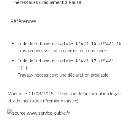
nécessaires (uniquement à Paris))
Il faut s'assurer que le futur logement est bien
desservi par les réseaux divers (eau potable,
électricité, téléphone...), sans quoi le raccordement
Références
peut être onéreux.
Code de l'urbanisme : articles R*421-14 à R*421-16
Travaux nécessitant un permis de construire
Code de l'urbanisme : articles R*421-17 à R*421-
17-1
Travaux nécessitant une déclaration préalable
Modifié le 11/08/2015 - Direction de l'information légale
et administrative (Premier ministre)