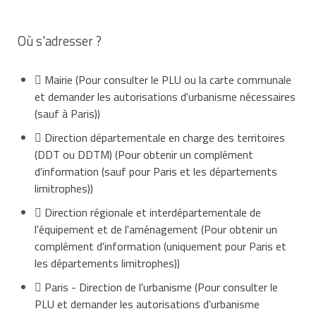
commercial en logement afin de protéger le
L'impôt foncier sera donc modifié, car il est calculé sur
commerce de proximité.
la
valeur locative cadastrale
. Or, cette valeur n'est pas
Où s'adresser ?
la même s'il s'agit d'une activité commerciale ou d'un
logement.
Ces informations peuvent être obtenues en mairie.
Mairie
(Pour consulter le PLU ou la carte communale
et demander les autorisations d'urbanisme nécessaires
Lorsque le local professionnel fait partie d'un
(sauf à Paris))
immeuble en copropriété, il faut :
Direction départementale en charge des territoires
(DDT ou DDTM)
(Pour obtenir un complément
d'information (sauf pour Paris et les départements
vérifier que le
règlement de copropriété
n'interdit
limitrophes))
pas le changement de destination du local,
Direction régionale et interdépartementale de
l'équipement et de l'aménagement
(Pour obtenir un
complément d'information (uniquement pour Paris et
et obtenir l'accord de la copropriété en assemblée
les départements limitrophes))
générale pour effectuer les travaux nécessaires.
Paris - Direction de l'urbanisme
(Pour consulter le
PLU et demander les autorisations d'urbanisme