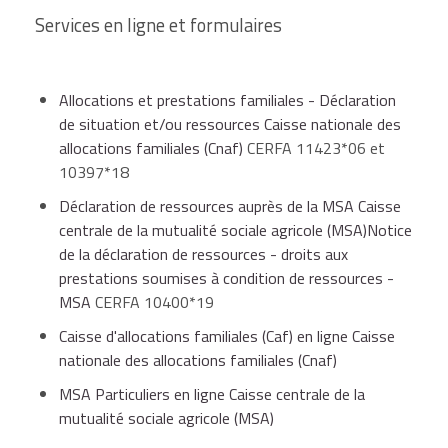
déclarer la grossesse en ligne sur votre
Services en ligne et formulaires
espace personnel Caf :
Plafonds de ressources annuelles suivant la situation
du demandeur
et remplir le formulaire cerfa
Caisse d'allocations familiales (Caf) en
Allocations et prestations familiales - Déclaration
n°11423*06 de déclaration de situation
ligne
de situation et/ou ressources Caisse nationale des
Nombre
Couple
Couple
et le formulaire cerfa n°10397*17 de
Parent
allocations familiales (Cnaf)
CERFA 11423*06 et
d'enfant(s) à
avec 1
avec 2
déclaration de ressources.
isolé
La demande est étudiée au cours du 6e
10397*18
charge
revenu
revenus
mois suivant le début de grossesse.
Déclaration de ressources auprès de la MSA Caisse
centrale de la mutualité sociale agricole (MSA)Notice
Allocations et prestations familiales -
de la déclaration de ressources - droits aux
Déclaration de situation et/ou
1 enfant
35 872 €
45 575 €
45 575 €
prestations soumises à condition de ressources -
ressources
MSA
CERFA 10400*19
Pour obtenir le(s) formulaire(s), cliquez
Caisse d'allocations familiales (Caf) en ligne Caisse
2 enfants
42 341 €
52 044 €
52 044 €
d'abord pour sélectionner votre lieu de
nationale des allocations familiales (Cnaf)
résidence.
MSA Particuliers en ligne Caisse centrale de la
mutualité sociale agricole (MSA)
Attention
3 enfants
48 810 €
58 513 €
58 513 €