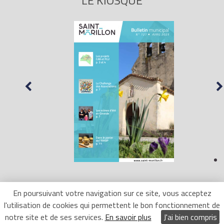
LE KIOSQUE
En poursuivant votre navigation sur ce site, vous acceptez
l'utilisation de cookies qui permettent le bon fonctionnement de
Mentions Légales
- Site réalisé par
LR Marketing
notre site et de ses services.
En savoir plus
J'ai bien compris