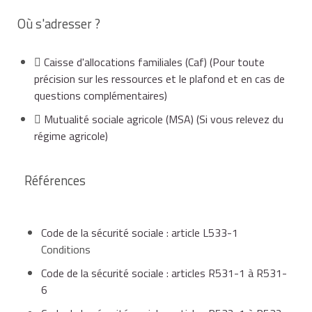
si vous faites plusieurs demandes de
Où s'adresser ?
prestation, remplissez une seule
déclaration de situation.
Par enfant
Caisse d'allocations familiales (Caf)
(Pour toute
6 469 €
6 469 €
6 469 €
CERFA 11423*06 et 10397*18
supplémentaire
précision sur les ressources et le plafond et en cas de
questions complémentaires)
La demande est étudiée au cours du 6e
Mutualité sociale agricole (MSA)
(Si vous relevez du
mois suivant le début de grossesse.
Il y a 2 revenus dans le
couple
lorsque les 2 personnes
régime agricole)
:
Références
exercent une activité professionnelle productrice
de revenus ou/et perçoivent des indemnités
Code de la sécurité sociale : article L533-1
journalières d'accident de travail ou de maladie
Conditions
professionnelle,
Code de la sécurité sociale : articles R531-1 à R531-
6
et que chacun de ces revenus a été au moins égal,