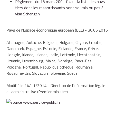
Règlement du 15 mars 2001 fixant la liste des pays
carte délivrée par la France et qui veut entrer
Espagne
Norvège
tiers dont les ressortissants sont soumis ou pas à
en Croatie),
visa Schengen
Estonie
Pays-Bas
Pays de l'Espace économique européen (EEE)
- 30.06.2016
ou d'un visa national (sauf les nationalités
éventuellement dispensées), même s'il est
Allemagne, Autriche, Belgique, Bulgarie, Chypre, Croatie,
titulaire d'un permis de séjour (par exemple,
Danemark, Espagne, Estonie, Finlande, France, Grèce,
époux algérien d'une Française titulaire d'une
Finlande
Pologne
Hongrie, Irlande, Islande, Italie, Lettonie, Liechtenstein,
carte de séjour "conjoint de Français" délivrée
Lituanie, Luxembourg, Malte, Norvège, Pays-Bas,
par la France et qui veut entrer au Royaume-
Pologne, Portugal, République tchèque, Roumanie,
Uni).
Royaume-Uni, Slovaquie, Slovénie, Suède
France
Portugal
Modifié le 24/11/2014 - Direction de l'information légale
Le visa doit être demandé avant le départ, auprès des
et administrative (Premier ministre)
autorités consulaires compétentes.
Grèce
République tchèque
Tous ces documents (titre de séjour, visa et
passeport) doivent être en cours de validité.