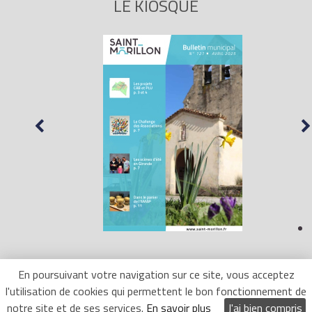
LE KIOSQUE
En poursuivant votre navigation sur ce site, vous acceptez
l'utilisation de cookies qui permettent le bon fonctionnement de
Mentions Légales
- Site réalisé par
LR Marketing
notre site et de ses services.
En savoir plus
J'ai bien compris