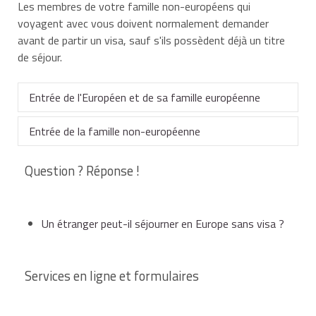
Les membres de votre famille non-européens qui
voyagent avec vous doivent normalement demander
avant de partir un visa, sauf s'ils possèdent déjà un titre
de séjour.
Entrée de l'Européen et de sa famille européenne
Entrée de la famille non-européenne
Si vous êtes citoyen de l'Espace économique
européen (EEE) ou suisse, vous bénéficiez de la libre
Question ? Réponse !
circulation dans l'Espace
Si vous voyagez avec un membre de votre famille qui
Schengen
. Les membres de
votre famille de même nationalité aussi.
est non-européen, celui-ci doit présenter un
passeport à la frontière, accompagné :
Un étranger peut-il séjourner en Europe sans visa ?
Vous pouvez franchir les frontières entre les pays de
l'espace
Schengen
sans devoir montrer votre carte
d'identité ou votre passeport.
pour les pays
Schengen
:
Services en ligne et formulaires
Pays de l'Espace Schengen