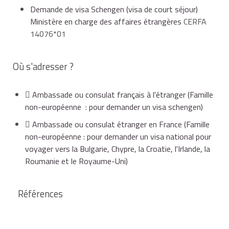
d'un titre de séjour, quelle que soit sa mention,
Demande de visa Schengen (visa de court séjour)
Pays de l'Espace Schengen
délivré par un pays
Schengen
,
Ministère en charge des affaires étrangères
CERFA
14076*01
ou d'un visa
Schengen
sauf s'il est
d'une
Allemagne
Liechtenstein
Où s'adresser ?
nationalité non soumise à visa
.
Le visa doit être demandé sur le formulaire
Ambassade ou consulat français à l'étranger
(Famille
Autriche
Lituanie
cerfa n°14076*01
.
non-européenne : pour demander un visa schengen)
Ambassade ou consulat étranger en France
(Famille
non-européenne : pour demander un visa national pour
voyager vers la Bulgarie, Chypre, la Croatie, l'Irlande, la
pour les pays européens hors Schengen
:
Belgique
Luxembourg
Roumanie et le Royaume-Uni)
d'une carte de séjour portant la mention
Références
Danemark
Malte
membre de famille d'un citoyen européen
(et uniquement cette carte, par exemple
épouse étrangère d'un Belge titulaire de cette