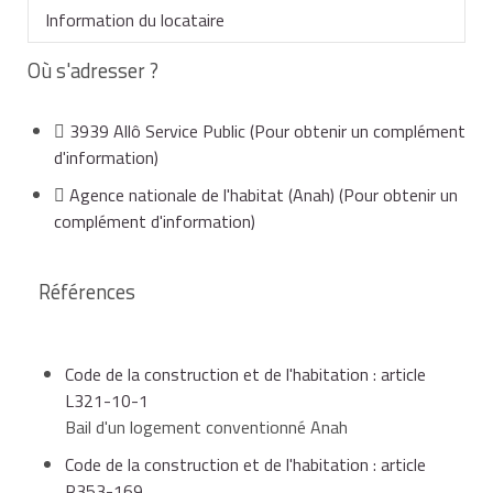
Information du locataire
La situation diffère selon que l'on est en présence
d'une
convention à loyer social, très social ou à loyer
Où s'adresser ?
intermédiaire
Le congé donné par le propriétaire doit être porté à la
.
connaissance du locataire par :
3939 Allô Service Public
(Pour obtenir un complément
Pendant toute la durée de la convention à loyer social
d'information)
ou très social, le propriétaire ne peut pas mettre fin
Agence nationale de l'habitat (Anah)
(Pour obtenir un
au bail du locataire.
lettre recommandée avec avis de réception,
complément d'information)
Le propriétaire peut mettre fin au bail uniquement :
Références
ou par acte d'huissier,
si la convention conclue avec l'Agence nationale de
l'habitat (Anah) est une convention à loyer
Code de la construction et de l'habitation : article
ou par remise en main propre contre émargement
intermédiaire
L321-10-1
ou récépissé.
Bail d'un logement conventionné Anah
Code de la construction et de l'habitation : article
et seulement pour invoquer un motif légitime et
R353-169