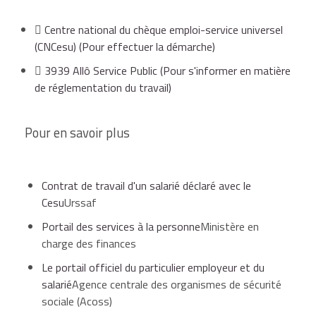
Les
héritiers
doivent informer le
CNCesu
(envoi d'une
copie de l'acte de décès et des coordonnées du
Centre national du chèque emploi-service universel
notaire chargé de la succession).
(CNCesu)
(Pour effectuer la démarche)
3939 Allô Service Public
(Pour s'informer en matière
Le salarié peut
saisir le tribunal de grande instance
du
de réglementation du travail)
dernier domicile du défunt pour que le juge désigne un
mandataire judiciaire
. Celui-ci s'occupera de la
procédure de licenciement.
Pour en savoir plus
Contrat de travail d'un salarié déclaré avec le
Cesu
Urssaf
Portail des services à la personne
Ministère en
charge des finances
Le portail officiel du particulier employeur et du
salarié
Agence centrale des organismes de sécurité
sociale (Acoss)