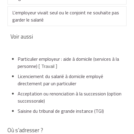
L'employeur vivait seul ou le conjoint ne souhaite pas
Dans ce cas, un avenant au contrat doit être établi
garder le salarié
pour préciser le nom du nouvel employeur et la date de
ce changement.
Voir aussi
Les
héritiers
de l'employeur doivent notifier au salarié
Le conjoint doit informer le
son
licenciement
.
centre national du Cesu
(CNCesu)
: envoi de ses coordonnées et d'une copie de
Particulier employeur : aide à domicile (services à la
l'acte de décès.
Sont dus au salarié les sommes suivantes :
personne)
[ Travail ]
Il doit aussi procéder à une nouvelle
demande
Licenciement du salarié à domicile employé
d'adhésion à son nom auprès du Cesu
.
directement par un particulier
Dernier salaire
Acceptation ou renonciation à la succession (option
successorale)
Indemnités de préavis, de licenciement et de
Saisine du tribunal de grande instance (TGI)
congés payés
Où s'adresser ?