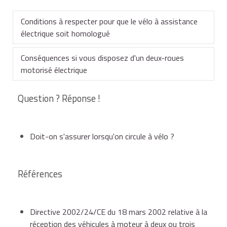
Conditions à respecter pour que le vélo à assistance
électrique soit homologué
Conséquences si vous disposez d'un deux-roues
Le vélo à assistance électrique doit respecter 3
motorisé électrique
conditions pour être homologué :
Question ? Réponse !
Si le moteur a une puissance supérieure à 250 W ou
qu'il permet de dépasser les 25 km/h, il sera considéré
le moteur doit être limité à une puissance de
comme un cyclomoteur électrique (ou une moto si sa
250 W maximum,
Doit-on s'assurer lorsqu'on circule à vélo ?
vitesse dépasse les 45 km/h).
Il devra notamment dans ces conditions :
et le moteur doit être une assistance au pédalage
Références
mais ne peut pas remplacer le pédalage,
être immatriculé et disposer d'un
certificat
Directive 2002/24/CE du 18 mars 2002 relative à la
d'immatriculation
et d'une
plaque
réception des véhicules à moteur à deux ou trois
et l'assistance au pédalage s'arrête quand le vélo