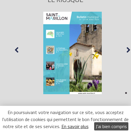
En poursuivant votre navigation sur ce site, vous acceptez
l'utilisation de cookies qui permettent le bon fonctionnement de
Mentions Légales
- Site réalisé par
LR Marketing
notre site et de ses services.
En savoir plus
J'ai bien compris