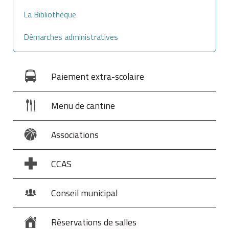
vous vous mariez,
La Bibliothèque
Démarches administratives
retirer le nom d'un conjoint
après un divorce,
Paiement extra-scolaire
retirer le nom d'un conjoint
à la suite de son décès,
Menu de cantine
ajouter
ou
retirer
le nom d'un autre titulaire au
Associations
certificat,
CCAS
mettre à votre nom le certificat d'un
véhicule dont
Conseil municipal
vous héritez
,
Réservations de salles