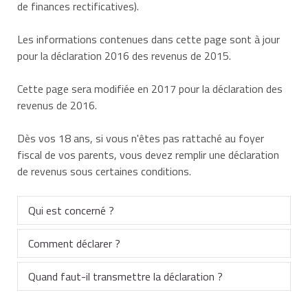
de finances rectificatives).
Les informations contenues dans cette page sont à jour
pour la déclaration 2016 des revenus de 2015.
Cette page sera modifiée en 2017 pour la déclaration des
revenus de 2016.
Dès vos 18 ans, si vous n'êtes pas rattaché au foyer
fiscal de vos parents, vous devez remplir une déclaration
de revenus sous certaines conditions.
Qui est concerné ?
Comment déclarer ?
Vous avez eu 18 ans en 2015
Vous pouvez soit vous rattacher au foyer fiscal
Quand faut-il transmettre la déclaration ?
Vous avez plus de 18 ans et moins de 21 ans au
de vos parents, soit déclarer personnellement
1 exposant er janvier 2015
Par internet
Sur formulaire papier
vos revenus perçus à partir de vos 18 ans .