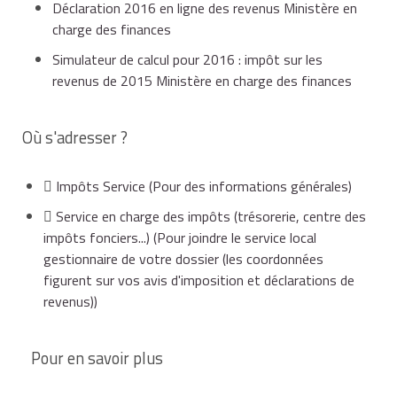
Déclaration 2016 en ligne des revenus Ministère en
charge des finances
Faire sa première déclaration de revenus
Simulateur de calcul pour 2016 : impôt sur les
revenus de 2015 Ministère en charge des finances
Avant de valider votre déclaration préremplie en
ligne, vous devez vérifier les informations
Où s'adresser ?
indiquées et si nécessaire, les corriger et les
compléter. Conservez les justificatifs pendant 3
Impôts Service
(Pour des informations générales)
ans en cas de demande de l'administration.
Service en charge des impôts (trésorerie, centre des
À savoir
impôts fonciers...)
(Pour joindre le service local
gestionnaire de votre dossier (les coordonnées
la lettre reçue des Impôts contient un flashcode
figurent sur vos avis d'imposition et déclarations de
qui vous permet de déclarer vos revenus par
revenus))
smartphone si vous le souhaitez.
Pour en savoir plus