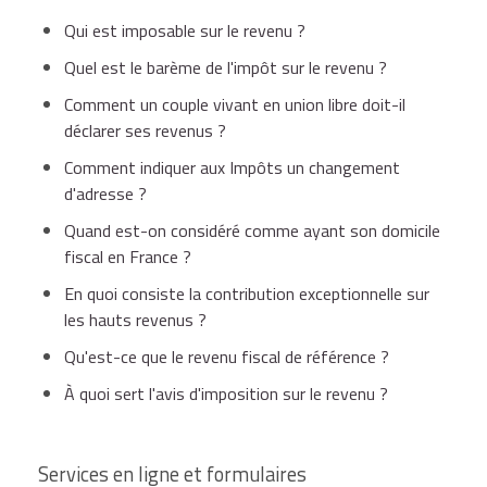
sur internet
et
résidence principale
équipée d'un accès à
Qui est imposable sur le revenu ?
internet).
Quel est le barème de l'impôt sur le revenu ?
Même si
vous déclarez pour la 1ère fois
, votre
Comment un couple vivant en union libre doit-il
Mardi 24 mai
Départements
n° 01 à 19
déclaration en ligne est préremplie des
déclarer ses revenus ?
2016
à minuit
informations connues de l'administration.
Comment indiquer aux Impôts un changement
d'adresse ?
Une aide en ligne vous guide pour faire votre
Départements
n° 20 à 49
déclaration :
Quand est-on considéré comme ayant son domicile
Mardi 31 mai
(y compris les 2
fiscal en France ?
2016
à minuit
départements corses)
En quoi consiste la contribution exceptionnelle sur
Vidéos d'aide accessibles dès la page
les hauts revenus ?
d'accueil (réponses aux questions les plus
Qu'est-ce que le revenu fiscal de référence ?
courantes)
Départements
n° 50 à
Mardi 7 juin
À quoi sert l'avis d'imposition sur le revenu ?
974/976
et non résidents
2016
à minuit
Accès sur chaque page à une rubrique
Aide
Site internet :
Services en ligne et formulaires
(foire aux questions et vidéos), à la