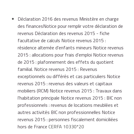
https://cfspart.impots.gouv.fr/LoginMDP?
documentation et aux notices de chaque
op=c&url=aHR0cHM6Ly9jZnNwYXJ0LmltcG90cy5nb3V2
formulaire
Ministère en charge des finances
Déclaration 2016 des revenus Ministère en charge
des financesNotice pour remplir votre déclaration de
revenus Déclaration des revenus 2015 - fiche
Vous pouvez consulter les documents suivants
facultative de calculs Notice revenus 2015 :
pour vous aider à déclarer vos revenus :
résidence alternée d'enfants mineurs Notice revenus
2015 : allocations pour frais d'emploi Notice revenus
de 2015 : plafonnement des effets du quotient
Brochure pratique de l'impôt sur le revenu
familial. Notice revenus 2015 : Revenus
exceptionnels ou différés et cas particuliers Notice
revenus 2015 : revenus des valeurs et capitaux
Dépliants d'information
mobiliers (RCM) Notice revenus 2015 : Travaux dans
l'habitation principale Notice revenus 2015 : BIC non
professionnels : revenus de locations meublées et
autres activités BIC non professionnelles Notice
Notices explicatives de la déclaration de
revenus 2015 : personnes fiscalement domiciliées
revenus
hors de France
CERFA 10330*20