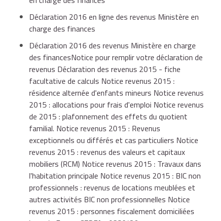
forfaitaire
vous bénéficiez de la
réduction d'impôt pour emploi
Déclaration 2016 en ligne des revenus Ministère en
d'un salarié au domicile
de votre
ascendant
.
charge des finances
Ascendant accueilli sous
Plafond de
Déclaration 2016 des revenus Ministère en charge
votre toit
revenus 2015
des financesNotice pour remplir votre déclaration de
revenus Déclaration des revenus 2015 - fiche
facultative de calculs Notice revenus 2015 :
Personne seule
9 600 €
résidence alternée d'enfants mineurs Notice revenus
2015 : allocations pour frais d'emploi Notice revenus
de 2015 : plafonnement des effets du quotient
familial. Notice revenus 2015 : Revenus
Couple
14 904 €
exceptionnels ou différés et cas particuliers Notice
revenus 2015 : revenus des valeurs et capitaux
mobiliers (RCM) Notice revenus 2015 : Travaux dans
Si ce montant forfaitaire vous semble insuffisant,
l'habitation principale Notice revenus 2015 : BIC non
vous conservez la possibilité de déduire le montant
professionnels : revenus de locations meublées et
effectif des dépenses effectuées. Mais dans ce cas,
autres activités BIC non professionnelles Notice
vous devez pouvoir les justifier.
revenus 2015 : personnes fiscalement domiciliées