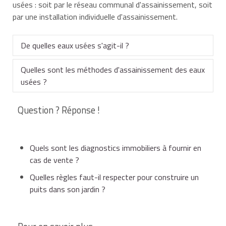
usées : soit par le réseau communal d'assainissement, soit
par une installation individuelle d'assainissement.
De quelles eaux usées s'agit-il ?
Quelles sont les méthodes d'assainissement des eaux
Les eaux usées désignent à la fois les eaux vannes
usées ?
(eau provenant des toilettes) et les eaux grises (eau
provenant du lavabo, de la cuisine, du lave-linge...).
Question ? Réponse !
Il existe 2 méthodes d'assainissement des eaux
usées :
Quels sont les diagnostics immobiliers à fournir en
cas de vente ?
soit elles sont évacuées dans un réseau communal
Quelles règles faut-il respecter pour construire un
d'assainissement communément appelé
le tout-à-
puits dans son jardin ?
l'égout
,