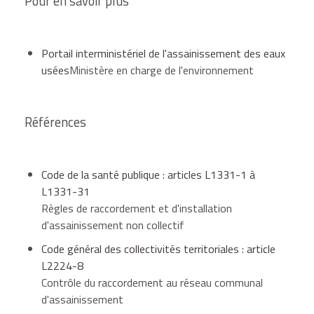
Pour en savoir plus
soit elles sont récupérées par un équipement
d'assainissement non collectif communément
appelé
assainissement autonome ou individuel
.
Portail interministériel de l'assainissement des eaux
usées
Ministère en charge de l'environnement
Pour savoir quelle méthode adopter, il faut consulter
le zonage d'assainissement de sa commune. Le
Références
zonage est un document d'urbanisme qui délimite les
zones d'assainissement collectif et non collectif. Ce
document est consultable en mairie.
Code de la santé publique : articles L1331-1 à
L1331-31
Le propriétaire d'un logement (immeuble, maison)
Règles de raccordement et d'installation
situé dans une zone d'assainissement collectif doit
d'assainissement non collectif
procéder au raccordement du tout-à-l'égout.
Code général des collectivités territoriales : article
Le raccordement suppose la mise en place de
L2224-8
branchements situés :
Contrôle du raccordement au réseau communal
d'assainissement