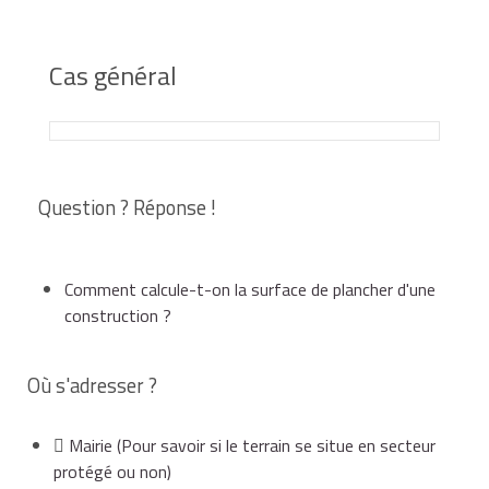
Cas général
Autorisation requise
Question ? Réponse !
Hauteur
Hauteur
Surfaces de
inférieure
supérieure
l'abri de jardin
ou égale à
Comment calcule-t-on la surface de plancher d'une
à 12 m
12 m
construction ?
Où s'adresser ?
Surface de
plancher
et
Déclaration
Aucune
Mairie
(Pour savoir si le terrain se situe en secteur
emprise au sol
préalable
autorisation
protégé ou non)
inférieures ou
de travaux