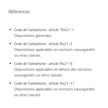
égales à 5 m²
Références
Surface de
Code de l'urbanisme : article *R421-1
plancher
et
Déclaration
Permis de
Dispositions générales
emprise au sol
préalable de
construire
comprise entre
travaux
Code de l'urbanisme : article R421-2
5 m² et 20 m²
Dispositions applicables en secteurs sauvegardés
ou sites classés
Code de l'urbanisme : article R421-9
Dispositions applicables en dehors des secteurs
Surface de
sauvegardés ou sites classés
plancher
et
Permis de
Permis de
emprise au sol
Code de l'urbanisme : article R421-11
construire
construire
supérieure à
Dispositions applicables en secteurs sauvegardés
20 m²
ou sites classés