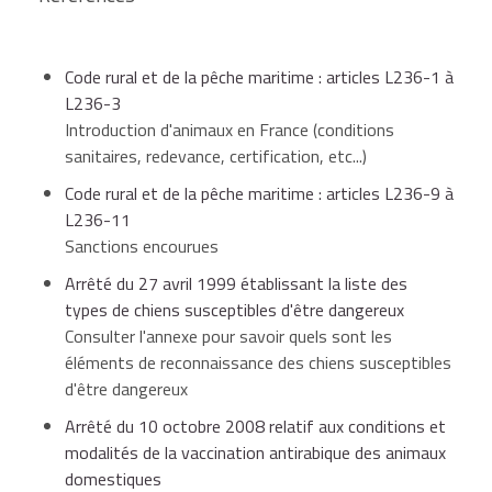
ce passeport peut aussi être utilisé pour un
voyage en provenance d'un des pays suivants :
Code rural et de la pêche maritime : articles L236-1 à
Andorre, Islande, Liechtenstein, Monaco,
L236-3
Norvège, San Marin, Suisse et Vatican.
Introduction d'animaux en France (conditions
sanitaires, redevance, certification, etc...)
Tout animal de compagnie doit être vacciné
Code rural et de la pêche maritime : articles L236-9 à
contre la rage. La vaccination (primo-vaccination
L236-11
et rappels) doit être en cours de validité. Les
Sanctions encourues
chiens, chats et furets, âgés de moins de 3
mois
et
non vaccinés contre la rage ne peuvent
Arrêté du 27 avril 1999 établissant la liste des
pas être introduits sur le territoire français.
types de chiens susceptibles d'être dangereux
Consulter l'annexe pour savoir quels sont les
À noter
éléments de reconnaissance des chiens susceptibles
d'être dangereux
ère
Dans le cas d'une 1
vaccination, celle-ci est
Arrêté du 10 octobre 2008 relatif aux conditions et
considérée comme valide après 21 jours. Mais ce
modalités de la vaccination antirabique des animaux
délai peut-être plus important dans certains
domestiques
pays.