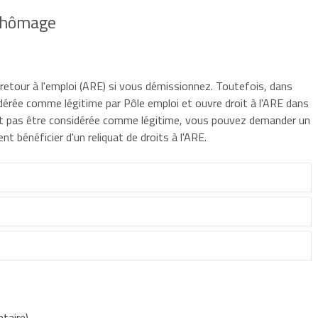
 chômage
e retour à l'emploi (ARE) si vous démissionnez. Toutefois, dans
idérée comme légitime par Pôle emploi et ouvre droit à l'ARE dans
peut pas être considérée comme légitime, vous pouvez demander un
t bénéficier d'un reliquat de droits à l'ARE.
t à l'ARE, sauf si votre démission est considérée comme
 est prévue dans certains cas uniquement (déménagement,
omme légitime, vous ne pouvez pas percevoir l'ARE.
nviron), vous pouvez demander à Pôle emploi le réexamen de
 lors d'une précédente inscription comme demandeur d'emploi,
couple
E.
ts même en cas de démission, sous conditions. En effet, votre
taire)