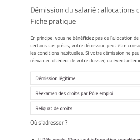
Démission du salarié : allocations
Fiche pratique
En principe, vous ne bénéficiez pas de l'allocation d
certains cas précis, votre démission peut être cons
les conditions habituelles. Si votre démission ne 
réexamen ultérieur de votre dossier, ou éventuellemen
Démission légitime
Réexamen des droits par Pôle emploi
Lorsque vous démissionnez, vous n'avez pas droi
légitime par Pôle emploi. La démission légitime
Reliquat de droits
nouvel emploi, non-paiement du salaire...).
Si votre démission ne peut pas être considérée c
Où s'adresser ?
Toutefois, après 121 jours de chômage (4 mois e
Si nous n'avez pas épuisé tous vos droits à l'ARE
Pour suivre la personne avec qui vous vivez en 
votre situation afin d'obtenir le versement de l'AR
vous pouvez bénéficier d'une reprise de vos droi
Pôle emploi
(Pour tout information complémen